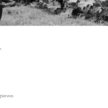
r.
gService.