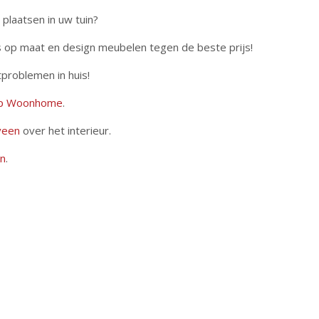
 plaatsen in uw tuin?
s op maat en design meubelen tegen de beste prijs!
tproblemen in huis!
op Woonhome
.
veen
over het interieur.
en
.