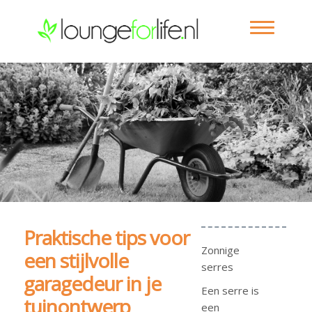
Praktische tips voor
Zonnige
een stijlvolle
serres
garagedeur in je
Een serre is
tuinontwerp
een