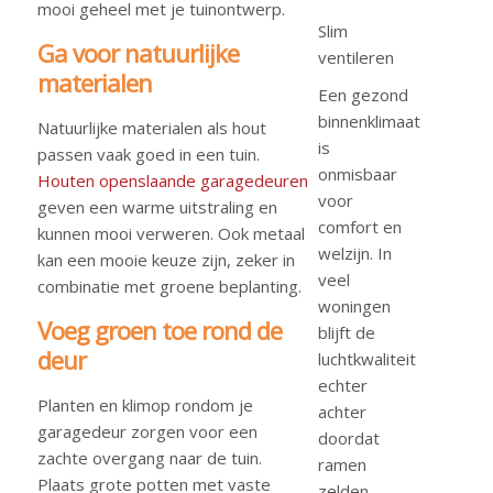
mooi geheel met je tuinontwerp.
Slim
Ga voor natuurlijke
ventileren
materialen
Een gezond
binnenklimaat
Natuurlijke materialen als hout
is
passen vaak goed in een tuin.
onmisbaar
Houten openslaande garagedeuren
voor
geven een warme uitstraling en
comfort en
kunnen mooi verweren. Ook metaal
welzijn. In
kan een mooie keuze zijn, zeker in
veel
combinatie met groene beplanting.
woningen
Voeg groen toe rond de
blijft de
deur
luchtkwaliteit
echter
Planten en klimop rondom je
achter
garagedeur zorgen voor een
doordat
zachte overgang naar de tuin.
ramen
Plaats grote potten met vaste
zelden