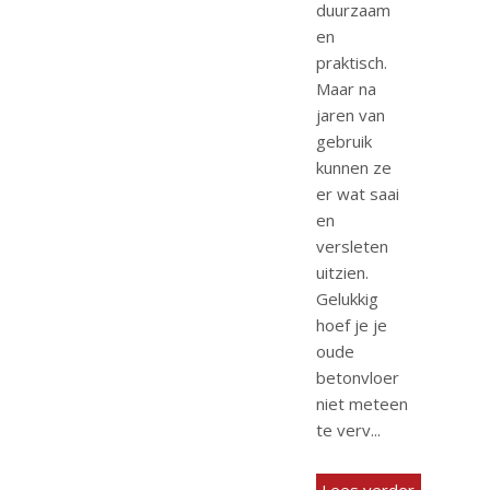
duurzaam
en
praktisch.
Maar na
jaren van
gebruik
kunnen ze
er wat saai
en
versleten
uitzien.
Gelukkig
hoef je je
oude
betonvloer
niet meteen
te verv...
Lees verder