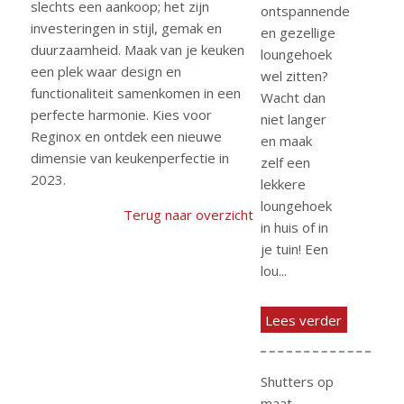
slechts een aankoop; het zijn
ontspannende
investeringen in stijl, gemak en
en gezellige
duurzaamheid. Maak van je keuken
loungehoek
een plek waar design en
wel zitten?
functionaliteit samenkomen in een
Wacht dan
perfecte harmonie. Kies voor
niet langer
Reginox en ontdek een nieuwe
en maak
dimensie van keukenperfectie in
zelf een
2023.
lekkere
loungehoek
Terug naar overzicht
in huis of in
je tuin! Een
lou...
Lees verder
Shutters op
maat