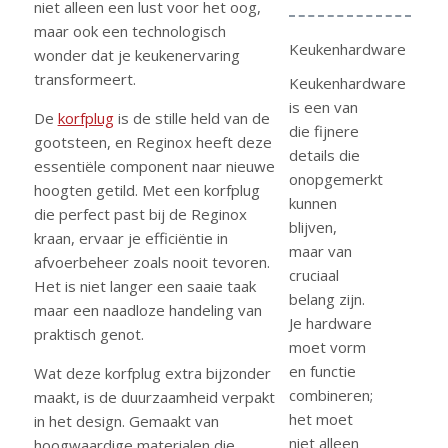
niet alleen een lust voor het oog,
maar ook een technologisch
Keukenhardware
wonder dat je keukenervaring
transformeert.
Keukenhardware
is een van
De
korfplug
is de stille held van de
die fijnere
gootsteen, en Reginox heeft deze
details die
essentiële component naar nieuwe
onopgemerkt
hoogten getild. Met een korfplug
kunnen
die perfect past bij de Reginox
blijven,
kraan, ervaar je efficiëntie in
maar van
afvoerbeheer zoals nooit tevoren.
cruciaal
Het is niet langer een saaie taak
belang zijn.
maar een naadloze handeling van
Je hardware
praktisch genot.
moet vorm
en functie
Wat deze korfplug extra bijzonder
combineren;
maakt, is de duurzaamheid verpakt
het moet
in het design. Gemaakt van
niet alleen
hoogwaardige materialen die