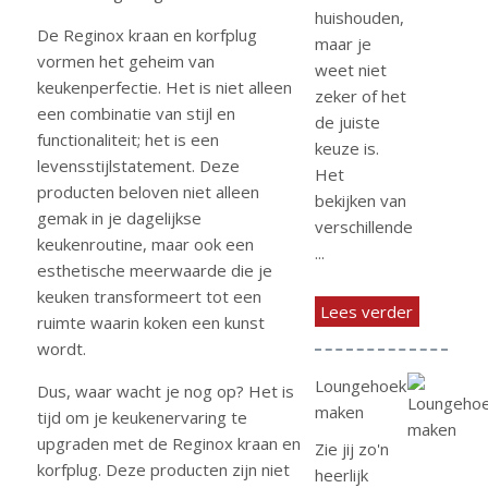
huishouden,
De Reginox kraan en korfplug
maar je
vormen het geheim van
weet niet
keukenperfectie. Het is niet alleen
zeker of het
een combinatie van stijl en
de juiste
functionaliteit; het is een
keuze is.
levensstijlstatement. Deze
Het
producten beloven niet alleen
bekijken van
gemak in je dagelijkse
verschillende
keukenroutine, maar ook een
...
esthetische meerwaarde die je
keuken transformeert tot een
Lees verder
ruimte waarin koken een kunst
wordt.
Loungehoek
Dus, waar wacht je nog op? Het is
maken
tijd om je keukenervaring te
upgraden met de Reginox kraan en
Zie jij zo'n
korfplug. Deze producten zijn niet
heerlijk