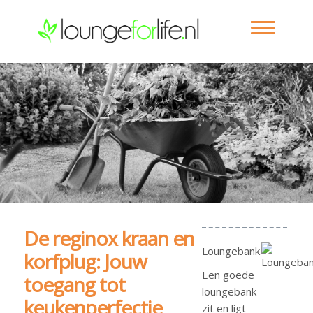
De reginox kraan en
Loungebank
korfplug: Jouw
Een goede
toegang tot
loungebank
keukenperfectie
zit en ligt