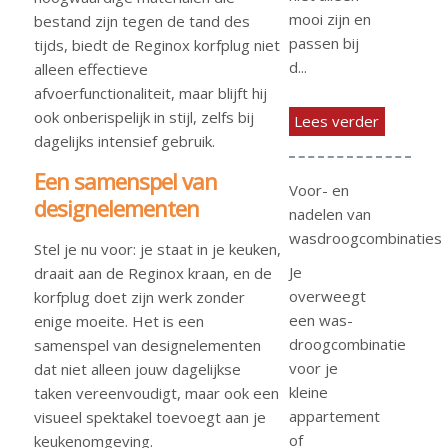
mooi zijn en
bestand zijn tegen de tand des
passen bij
tijds, biedt de Reginox korfplug niet
d...
alleen effectieve
afvoerfunctionaliteit, maar blijft hij
ook onberispelijk in stijl, zelfs bij
Lees verder
dagelijks intensief gebruik.
Een samenspel van
Voor- en
designelementen
nadelen van
wasdroogcombinaties
Stel je nu voor: je staat in je keuken,
Je
draait aan de Reginox kraan, en de
overweegt
korfplug doet zijn werk zonder
een was-
enige moeite. Het is een
droogcombinatie
samenspel van designelementen
voor je
dat niet alleen jouw dagelijkse
kleine
taken vereenvoudigt, maar ook een
appartement
visueel spektakel toevoegt aan je
of
keukenomgeving.