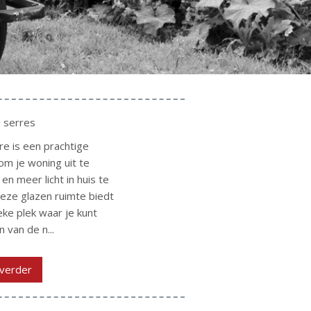
 serres
re is een prachtige
om je woning uit te
en meer licht in huis te
Deze glazen ruimte biedt
eke plek waar je kunt
 van de n...
verder