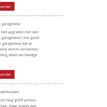
verder
le garagedeur
je tuin upgraden met een
lle garagedeur? Een goed
 garagedeur kan je
werp enorm versterken.
 blog delen we handige
verder
nderhouden
ie haag geeft privacy
ctuur, maar vraagt een