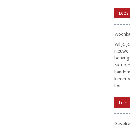
Lees 
Woonka
Wil je 
nieuwe 
behang 
Met beh
handomd
kamer v
hou...
Lees 
Gevelre