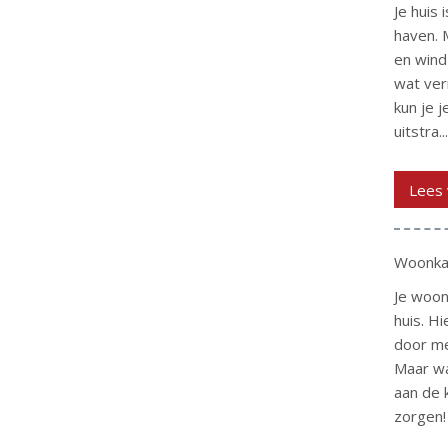
Je huis i
haven. 
en wind
wat ver
kun je j
uitstra...
Lees 
Woonka
Je woon
huis. Hi
door me
Maar wa
aan de 
zorgen!