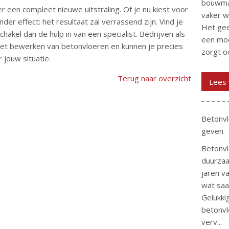
bouwmat
r een compleet nieuwe uitstraling. Of je nu kiest voor
vaker w
der effect: het resultaat zal verrassend zijn. Vind je
Het gee
chakel dan de hulp in van een specialist. Bedrijven als
een mod
et bewerken van betonvloeren en kunnen je precies
zorgt o
 jouw situatie.
Terug naar overzicht
Lees 
Betonvl
geven
Betonvl
duurzaa
jaren v
wat saai
Gelukki
betonvl
verv...