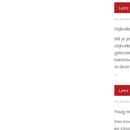
Lees 
Stijlvol
Wil je 
stijlvo
gekozen
tuinont
In deze
...
Lees 
Haag o
Een moo
en stru