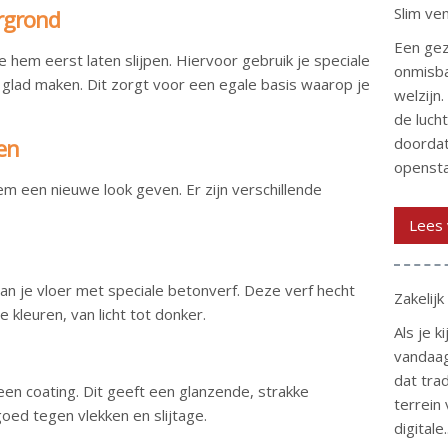
Slim ven
ergrond
Een gez
je hem eerst laten slijpen. Hiervoor gebruik je speciale
onmisba
glad maken. Dit zorgt voor een egale basis waarop je
welzijn.
de lucht
doordat
en
openstaa
em een nieuwe look geven. Er zijn verschillende
Lees 
van je vloer met speciale betonverf. Deze verf hecht
Zakelijk
le kleuren, van licht tot donker.
Als je k
vandaag
dat trad
en coating. Dit geeft een glanzende, strakke
terrein 
goed tegen vlekken en slijtage.
digitale..