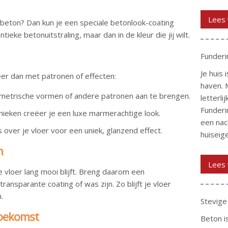
Lees 
n beton? Dan kun je een speciale betonlook-coating
eke betonuitstraling, maar dan in de kleur die jij wilt.
Funder
Je huis i
eer dan met patronen of effecten:
haven. 
ometrische vormen of andere patronen aan te brengen.
letterli
Funder
nieken creëer je een luxe marmerachtige look.
een nac
over je vloer voor een uniek, glanzend effect.
huiseige
n
Lees 
 je vloer lang mooi blijft. Breng daarom een
ansparante coating of was zijn. Zo blijft je vloer
.
Stevige
toekomst
Beton i