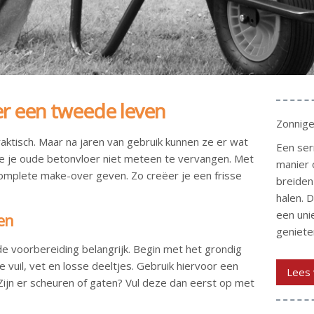
er een tweede leven
Zonnige
aktisch. Maar na jaren van gebruik kunnen ze er wat
Een ser
f je je oude betonvloer niet meteen te vervangen. Met
manier 
omplete make-over geven. Zo creëer je een frisse
breiden 
halen. 
een uni
en
genieten
de voorbereiding belangrijk. Begin met het grondig
 vuil, vet en losse deeltjes. Gebruik hiervoor een
Lees 
Zijn er scheuren of gaten? Vul deze dan eerst op met