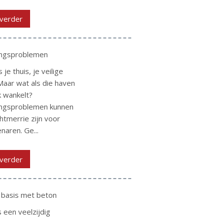
verder
ingsproblemen
s je thuis, je veilige
Maar wat als die haven
jk wankelt?
ingsproblemen kunnen
htmerrie zijn voor
naren. Ge...
verder
 basis met beton
s een veelzijdig