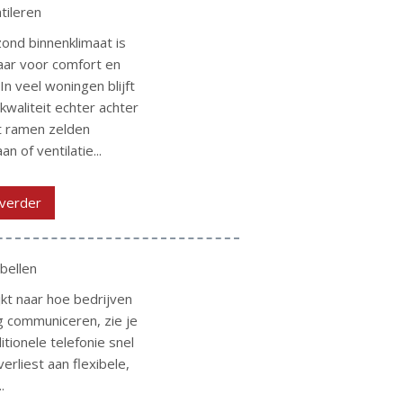
tileren
ond binnenklimaat is
ar voor comfort en
 In veel woningen blijft
kwaliteit echter achter
 ramen zelden
n of ventilatie...
verder
 bellen
ijkt naar hoe bedrijven
 communiceren, zie je
itionele telefonie snel
verliest aan flexibele,
.