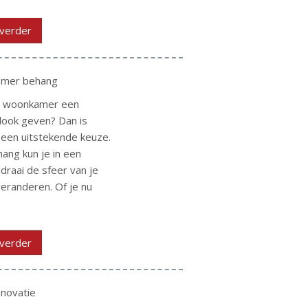
verder
mer behang
je woonkamer een
look geven? Dan is
een uitstekende keuze.
ang kun je in een
raai de sfeer van je
eranderen. Of je nu
verder
novatie